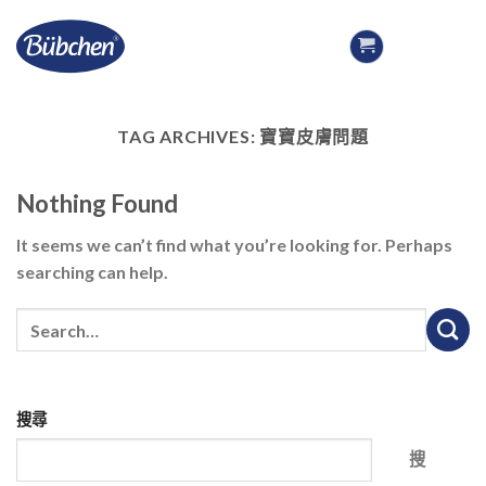
Skip
to
content
TAG ARCHIVES:
寶寶皮膚問題
Nothing Found
It seems we can’t find what you’re looking for. Perhaps
searching can help.
搜尋
搜