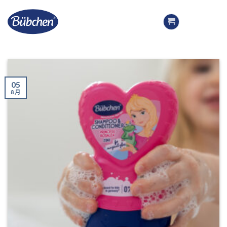
Skip
to
content
05
8 月