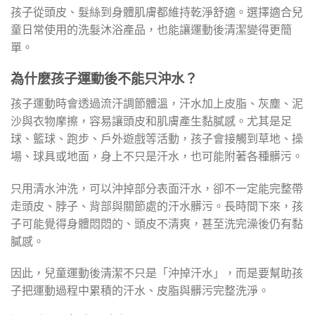
孩子從頭皮、髮絲到身體肌膚都維持乾淨舒適。選擇適合兒
童日常使用的洗髮沐浴產品，也能讓運動後清潔變得更簡
單。
為什麼孩子運動後不能只沖水？
孩子運動時會透過流汗調節體溫，汗水加上皮脂、灰塵、泥
沙與衣物摩擦，容易讓頭皮和肌膚產生黏膩感。尤其是足
球、籃球、跑步、戶外遊戲等活動，孩子會接觸到草地、操
場、球具或地面，身上不只是汗水，也可能附著各種髒污。
只用清水沖洗，可以沖掉部分表面汗水，卻不一定能完整帶
走頭皮、脖子、背部與關節處的汗水髒污。長時間下來，孩
子可能覺得身體悶悶的、頭皮不清爽，甚至洗完澡後仍有黏
膩感。
因此，兒童運動後清潔不只是「沖掉汗水」，而是要幫助孩
子把運動過程中累積的汗水、皮脂與髒污完整洗淨。