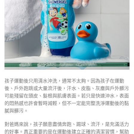
孩子運動後只用清水沖洗，通常不太夠。因為孩子在運動
後、戶外跑跳或大量流汗後，汗水、皮脂、灰塵與戶外髒污
可能殘留在頭皮、髮根與肌膚表面。若只是快速沖水，表面
的悶熱感也許會暫時減輕，但不一定能完整洗淨運動後的黏
膩與髒污。
對爸媽來說，孩子願意盡情奔跑、踢球、流汗，是充滿活力
的好事。真正重要的是在運動後建立正確的清潔習慣，幫助