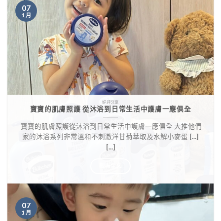
07
1 月
好評分享
寶寶的肌膚照護 從沐浴到日常生活中護膚一應俱全
​ 寶寶的肌膚照護從沐浴到日常生活中護膚一應俱全 ​​大推他們
家的沐浴系列非常溫和不刺激洋甘菊萃取及水解小麥蛋 [...]
[...]
觀看全文
07
1 月