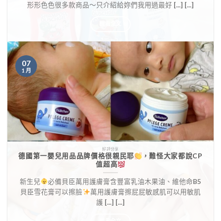
形形色色很多款商品～只介紹給妳們我用過最好 [...] [...]
觀看全文
07
1 月
好評分享
德國第一嬰兒用品品牌價格很親民耶
，難怪大家都說CP
值超高
新生兒
必備貝臣萬用護膚膏含豐富乳油木果油、維他命B5
貝臣雪花膏可以擦臉
萬用護膚膏擦屁屁敏感肌可以用敏肌
護 [...] [...]