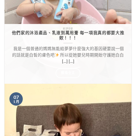
好評分享
他們家的沐浴產品、乳液到萬用膏 每一項我真的都要大推
欸！！！
​ 我是一個普通的媽媽無能給夢夢什麼強大的基因硬要說一個
的話就是白皙的膚色吧
所以從她嬰兒時期開始守護她白白
[...] [...]
觀看全文
07
1 月