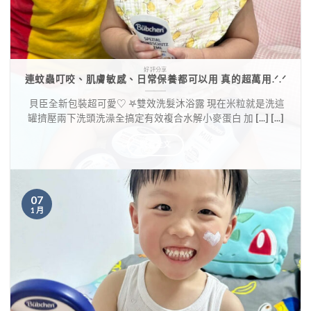
好評分享
連蚊蟲叮咬、肌膚敏感、日常保養都可以用 真的超萬用.ᐟ.ᐟ
​ 貝臣全新包裝超可愛♡ ​𖤐雙效洗髮沐浴露 現在米粒就是洗這
罐擠壓兩下洗頭洗澡全搞定有效複合水解小麥蛋白 加 [...] [...]
觀看全文
07
1 月