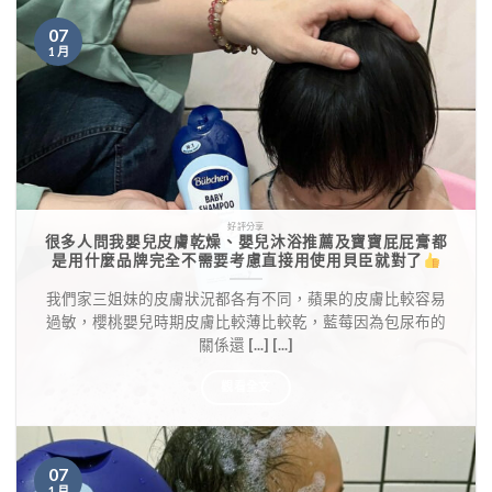
07
1 月
好評分享
很多人問我嬰兒皮膚乾燥、嬰兒沐浴推薦及寶寶屁屁膏都
是用什麼品牌完全不需要考慮直接用使用貝臣就對了
我們家三姐妹的皮膚狀況都各有不同，蘋果的皮膚比較容易
過敏，櫻桃嬰兒時期皮膚比較薄比較乾，藍莓因為包尿布的
關係還 [...] [...]
觀看全文
07
1 月