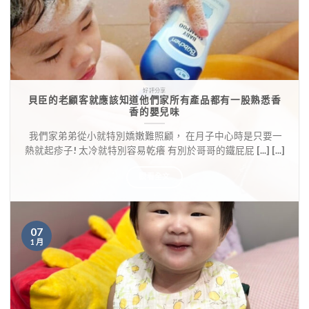
好評分享
貝臣的老顧客就應該知道他們家所有產品都有一股熟悉香
香的嬰兒味
​ 我們家弟弟從小就特別嬌嫩難照顧， 在月子中心時是只要一
熱就起疹子! 太冷就特別容易乾癢 有別於哥哥的鐵屁屁 [...] [...]
觀看全文
07
1 月