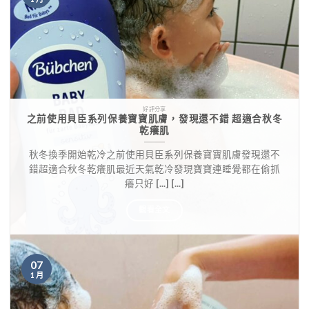
好評分享
之前使用貝臣系列保養寶寶肌膚，發現還不錯 超適合秋冬
乾癢肌
秋冬換季開始乾冷之前使用貝臣系列保養寶寶肌膚發現還不
錯超適合秋冬乾癢肌最近天氣乾冷發現寶寶連睡覺都在偷抓
癢只好 [...] [...]
觀看全文
07
1 月