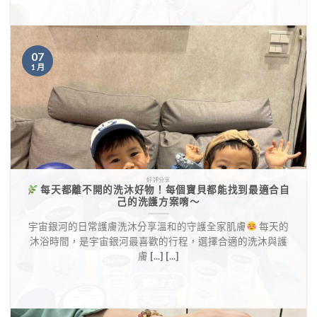
觀看全文
07
1 月
好評分享
每天都離不開的洗沐好物！每個寶貝都能找到最適合自
己的洗護方案唷～
宇宙銀河的日常護膚洗沐分享溫和的守護全家肌膚
每天的
沐浴時間，是宇宙銀河最喜歡的行程，選擇合適的洗沐與護
膚 [...] [...]
觀看全文