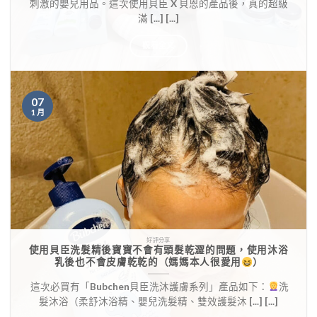
刺激的嬰兒用品。這次使用貝臣 X 貝恩的產品後，真的超級
滿 [...] [...]
觀看全文
07
1 月
好評分享
使用貝臣洗髮精後寶寶不會有頭髮乾澀的問題，使用沐浴
乳後也不會皮膚乾乾的（媽媽本人很愛用
）
​ 這次必買有「Bubchen貝臣洗沐護膚系列」產品如下：
洗
髮沐浴（柔舒沐浴精、嬰兒洗髮精、雙效護髮沐 [...] [...]