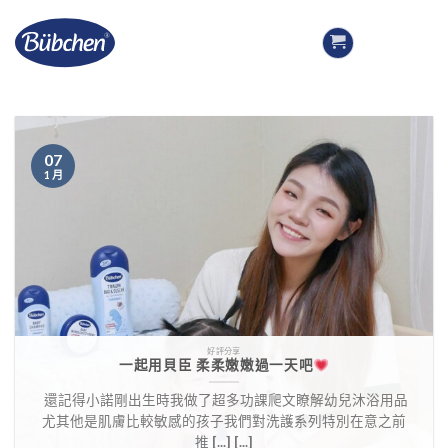
Skip
to
content
07
1 月
好評分享
一起用貝臣 柔柔嫩嫩過一天吧
​ 還記得小諾剛出生時我做了超多功課爬文瞭解幼兒沐浴用品
尤其他是肌膚比較敏感的孩子我們對洗護系列特別在意之前
推 [...] [...]