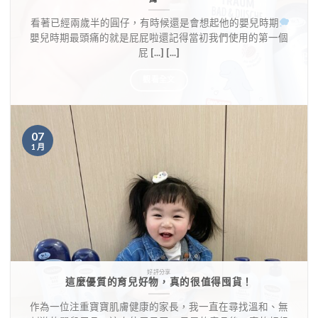
​ 看著已經兩歲半的圓仔，有時候還是會想起他的嬰兒時期
嬰兒時期最頭痛的就是屁屁啦還記得當初我們使用的第一個
屁 [...] [...]
觀看全文
07
1 月
好評分享
這麼優質的育兒好物，真的很值得囤貨！
作為一位注重寶寶肌膚健康的家長，我一直在尋找溫和、無