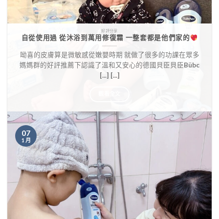
好評分享
自從使用過 從沐浴到萬用修復霜 一整套都是他們家的
呦喜的皮膚算是微敏感從嫩嬰時期 就做了很多的功課在眾多
媽媽群的好評推薦下認識了溫和又安心的德國貝臣貝臣Bübc
[...] [...]
觀看全文
07
1 月