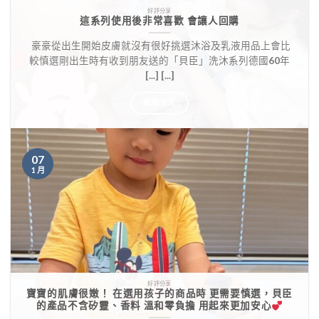
好評分享
這系列使用後非常喜歡 會讓人回購
​ 豪豪從出生開始皮膚就沒有很好挑選沐浴及乳液用品上會比
較慎選剛出生時有收到朋友送的「貝臣」洗沐系列德國60年
[...] [...]
觀看全文
07
1 月
好評分享
寶寶的肌膚很嫩！ 在選用孩子的商品時 更需要慎選，貝臣
的產品不含矽靈、香料 溫和零負擔 用起來更加安心