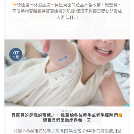
德國第一沐浴品牌～貝臣貝臣的產品不含矽靈、微塑料、
不做動物實驗維持寶寶嬌嫩的肌膚 保濕不乾癢讓嬰幼兒及成
人更 [...] [...]
觀看全文
07
1 月
好評分享
貝臣真的是我的蜜糖之一 推薦給各位新手或老手媽咪們
讓寶貝們柔嫩度過每一天
​ 好物不私藏推薦給新手媽咪們 畢竟當了6年多的麻迷使用過