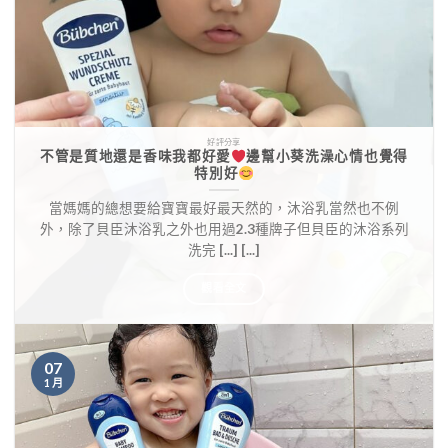
好評分享
不管是質地還是香味我都好愛
邊幫小葵洗澡心情也覺得
特別好
當媽媽的總想要給寶寶最好最天然的，沐浴乳當然也不例
外，除了貝臣沐浴乳之外也用過2.3種牌子但貝臣的沐浴系列
洗完 [...] [...]
觀看全文
07
1 月