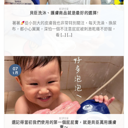
好評分享
貝臣洗沐、護膚商品就是最好的選擇!
​ 薯薯
從小到大的皮膚我也非常特別關注，每天洗澡、換尿
布，都小心翼翼，深怕一個不注意屁屁被刺激乾癢不舒服，
看 [...] [...]
觀看全文
07
1 月
好評分享
還記得當初我們使用的第一個屁屁膏，就是貝臣萬用護膚
膏～