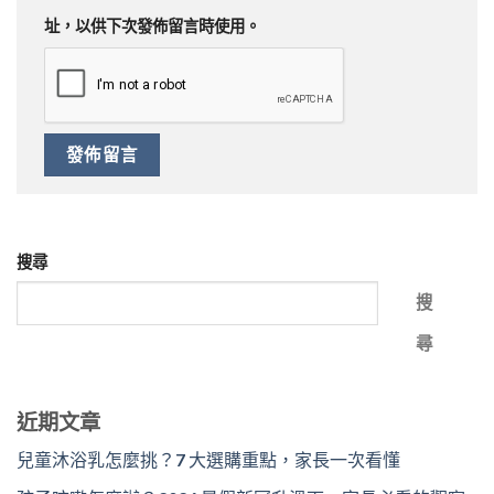
址，以供下次發佈留言時使用。
搜尋
搜
尋
近期文章
兒童沐浴乳怎麼挑？7 大選購重點，家長一次看懂