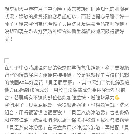
想當初大亨堡在月子中心時，我常被護理師通知他的肌膚有
狀況，嬌敏的膚質讓他容易起紅疹，而我也提心吊膽了好一
陣子，後來我們為他準備了貝臣洗沐及保養產品來呵護他，
沒想到現在帶去打預防針還會被醫生稱讚皮膚照顧得很好
呢！
在月子中心時護理師會請爸媽們準備氧化鋅膏，為了要隔絕
寶寶的嬌嫩屁屁與便便直接接觸，於是我就找了最值得信賴
的德國60年好品質「貝臣屁屁膏」，其中添加了氧化鋅及維
他命B5隔離修護成分，用於日常保養或作為屁屁膏都很適
合，若肌膚有不適的部位也能加強塗抹，增強防禦力
我們用了「貝臣屁屁膏」覺得很合適後，也相繼嘗試了洗沐
組合，用得很習慣也很喜歡！「貝臣燕麥沐浴露」含燕麥奶
和甜杏仁油，能溫和清潔肌膚，保濕不乾澀。我都會取適量
「貝臣燕麥沐浴露」在澡盆內用水沖成泡泡浴，再搭配「貝