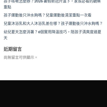
孩子咳嗽怎麼辦？2026 暑假新冠升溫下，家長必看的觀察
重點
孩子運動後只沖水夠嗎？兒童運動後清潔重點一次看
兒童沐浴乳和大人沐浴乳差在哪？孩子運動後只沖水夠嗎？
幼兒夏天怎麼消暑？6個實用降溫技巧，陪孩子清爽度過夏
天
近期留言
尚無留言可供顯示。