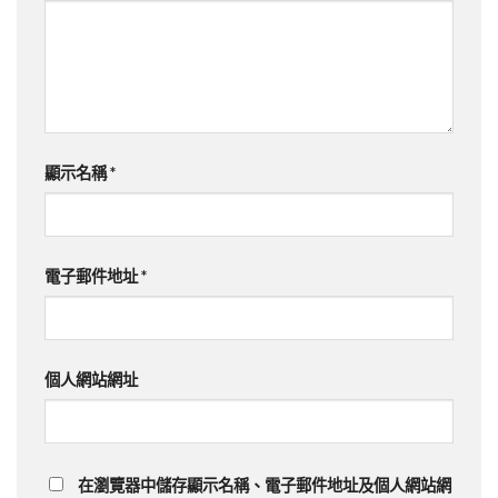
顯示名稱
*
電子郵件地址
*
個人網站網址
在
瀏覽器
中儲存顯示名稱、電子郵件地址及個人網站網