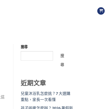
搜尋
搜
尋
近期文章
兒童沐浴乳怎麼挑？7 大選購
上這
重點，家長一次看懂
孩子咳嗽怎麼辦？2026 暑假新