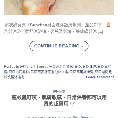
​ 這次必買有「Bubchen貝臣洗沐護膚系列」產品如下：
洗髮沐浴（柔舒沐浴精、嬰兒洗髮精、雙效護髮沐 […]
CONTINUE READING
→
Posted in
好評分享
|
Tagged
兒童沐浴乳推薦
,
貝臣
,
貝臣乳液
,
貝臣屁屁
膏
,
貝臣滋潤乳液
,
貝臣燕麥舒眠泡泡沐浴露
,
貝臣萬用護膚膏
,
貝臣運動足
球洗髮沐浴乳
Leave a comment
好評分享
連蚊蟲叮咬、肌膚敏感、日常保養都可以用
真的超萬用.ᐟ.ᐟ
POSTED ON
2025 年 1 月 7 日
BY
貝臣 BÜBCHEN