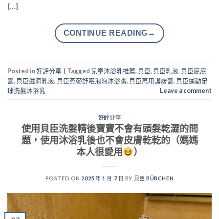
[…]
CONTINUE READING
→
Posted in
好評分享
|
Tagged
兒童沐浴乳推薦
,
貝臣
,
貝臣乳液
,
貝臣屁屁
膏
,
貝臣滋潤乳液
,
貝臣燕麥舒眠泡泡沐浴露
,
貝臣萬用護膚膏
,
貝臣運動足
球洗髮沐浴乳
Leave a comment
好評分享
使用貝臣洗髮精後寶寶不會有頭髮乾澀的問
題，使用沐浴乳後也不會皮膚乾乾的（媽媽
本人很愛用
）
POSTED ON
2025 年 1 月 7 日
BY
貝臣 BÜBCHEN