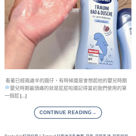
​ 看著已經兩歲半的圓仔，有時候還是會想起他的嬰兒時期
嬰兒時期最頭痛的就是屁屁啦還記得當初我們使用的第
一個屁 […]
CONTINUE READING
→