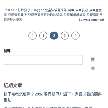
Posted in
好評分享
|
Tagged
兒童沐浴乳推薦
,
貝臣
,
貝臣乳液
,
貝臣屁屁
膏
,
貝臣滋潤乳液
,
貝臣燕麥舒眠泡泡沐浴露
,
貝臣萬用護膚膏
,
貝臣運動足
球洗髮沐浴乳
Leave a comment
1
2
3
搜尋
搜
尋
近期文章
孩子咳嗽怎麼辦？2026 暑假新冠升溫下，家長必看的觀察
重點