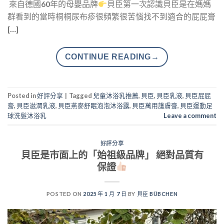
​ 來自德國60年的母嬰品牌
貝臣第一次認識貝臣是在媽媽
群看到的當時桐桐尿布疹很頻繁很苦惱找不到適合的屁屁膏
[…]
CONTINUE READING
→
Posted in
好評分享
|
Tagged
兒童沐浴乳推薦
,
貝臣
,
貝臣乳液
,
貝臣屁屁
膏
,
貝臣滋潤乳液
,
貝臣燕麥舒眠泡泡沐浴露
,
貝臣萬用護膚膏
,
貝臣運動足
球洗髮沐浴乳
Leave a comment
好評分享
貝臣是市面上的「始祖級品牌」 絕對品質有
保證
POSTED ON
2025 年 1 月 7 日
BY
貝臣 BÜBCHEN