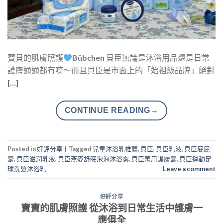
寶貝的肌膚照護
Bübchen 貝臣無論是沐浴用品還是日常
護膚通通都有唷～而且貝臣是市面上的「始祖級品牌」絕對
[…]
CONTINUE READING
→
Posted in
好評分享
|
Tagged
兒童沐浴乳推薦
,
貝臣
,
貝臣乳液
,
貝臣屁屁
膏
,
貝臣滋潤乳液
,
貝臣燕麥舒眠泡泡沐浴露
,
貝臣萬用護膚膏
,
貝臣運動足
球洗髮沐浴乳
Leave a comment
好評分享
寶寶的肌膚照護 從沐浴到日常生活中護膚一
應俱全