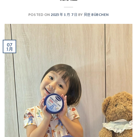
POSTED ON
2025 年 1 月 7 日
BY
貝臣 BÜBCHEN
07
1 月