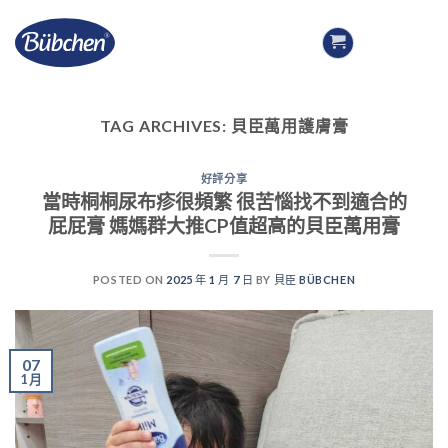
Skip
to
content
TAG ARCHIVES:
貝臣萬用護膚膏
好評分享
當時桐桐尿布疹很頻繁 很苦惱找不到適合的
屁屁膏 媽媽群大推CP值超高的貝臣萬用膏
POSTED ON
2025 年 1 月 7 日
BY
貝臣 BÜBCHEN
07
1 月