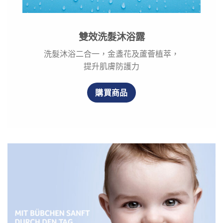
雙效洗髮沐浴露
洗髮沐浴二合一，金盞花及蘆薈植萃，
提升肌膚防護力
購買商品